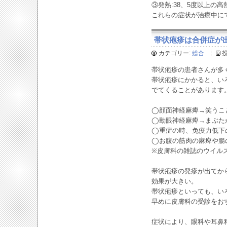
③発熱:38、5度以上の高
これらの症状が治療中に
帯状疱疹は合併症が出ない
カテゴリー:
総合
帯状疱疹の患者さんが多
帯状疱疹にかかると、い
でてくることがあります
◯顔面神経麻痺→笑うこ
◯動眼神経麻痺→まぶた
◯重症の時、免疫力低下
◯お腹の筋肉の麻痺や腸
※皮膚科の雑誌のウイル
帯状疱疹の発疹が出てか
効果が大きい。
帯状疱疹といっても、い
早めに皮膚科の受診をお
症状により、眼科や耳鼻