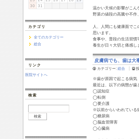
23
24
25
26
27
28
29
30
31
温かい天候の影響がこん
野菜の値段の高騰や不作
カテゴリ
人、人間にも健康面でこ
思います。
全てのカテゴリー
食事や、普段の生活習慣
総合
養生が日々大切と痛感し
皮膚病でも、歯は大事。
リンク
カテゴリー:
総合
医院サイトへ
※歯が原因で起こる病気
最近は、以下の病態が歯
◯認知症
検索
◯転倒
◯要介護
※以前からいわれている
◯糖尿病
◯脳血管障害
◯心臓病