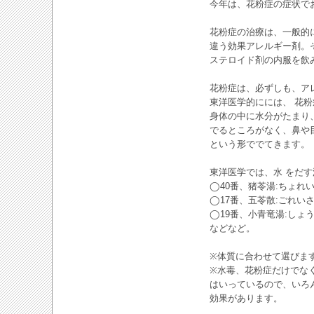
今年は、花粉症の症状で
花粉症の治療は、一般的
違う効果アレルギー剤。
ステロイド剤の内服を飲
花粉症は、必ずしも、ア
東洋医学的にには、 花粉
身体の中に水分がたまり
でるところがなく、鼻や
という形ででてきます。
東洋医学では、水 をだ
◯40番、猪苓湯:ちょれ
◯17番、五苓散:ごれ
◯19番、小青竜湯:し
などなど。
※体質に合わせて選びま
※水毒、花粉症だけでな
はいっているので、いろ
効果があります。