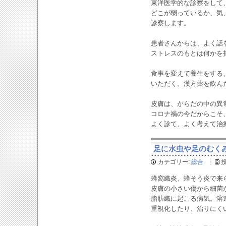
東洋医学的な診察をして
どこが弱っているか、気
診察します。
患者さんからは、よく話
ストレスのもとは何かを
食事を変えて養生をする
いただく。漢方薬を飲ん
皮膚は、からだの中の異
コロナ禍の今だからこそ
よく診て、よく考えて治
足に水虫や足のむくみと
カテゴリー:
総合
蜂窩織炎、蜂そう炎で来
皮膚の小さい傷から細菌
脂肪織に起こる病気。溶
重視化したり、治りにく