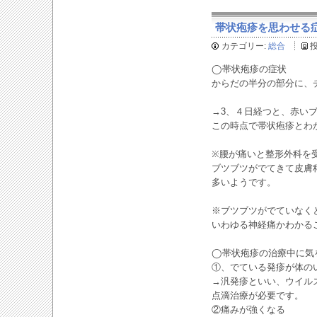
帯状疱疹を思わせる症状と
カテゴリー:
総合
◯帯状疱疹の症状
からだの半分の部分に、
→3、４日経つと、赤い
この時点で帯状疱疹とわ
※腰が痛いと整形外科を
ブツブツがでてきて皮膚
多いようです。
※ブツブツがでていなく
いわゆる神経痛かわかる
◯帯状疱疹の治療中に気
①、でている発疹が体の
→汎発疹といい、ウイル
点滴治療が必要です。
②痛みが強くなる