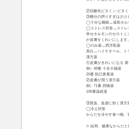
②抗酸化ビタミン:ビタミ
③糖分の摂りすぎはさけ
◯十分な睡眠→成長ホル
◯ストレス対策→ストレ
幸せホルモンのセロトニ
が皮膚をくれいにします
◯のみ薬→西洋医薬
美白→ハイチオール、ト
漢方薬
①皮膚がきれいになる 
例）48番 十全大補湯
20番 防已黄耆湯
②皮膚が潤う漢方薬
例）71番 四物湯
106番温経湯
③貧血、血虚に効く漢方
◯冷え対策
からだを冷やす食べ物、
※ 結局、健康なからだ