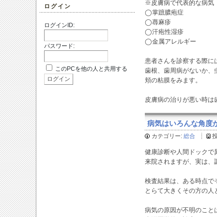
※皮膚病で代表的な病気
ログイン
◯掌蹠膿疱症
◯蕁麻疹
ログインID:
◯汗疱性湿疹
◯金属アレルギー
パスワード:
患者さんを診察する際に
このPCを他の人と共用する
歯根、歯周病がないか、
頬の粘膜をみます。
皮膚病の治りが悪い時は
病気はいろんな角度から
カテゴリー:
総合
健康診断や人間ドックで
来院されますが、実は、
検査結果は、ある時点で
とらて大きくその方の人
病気の原因が不明のこと