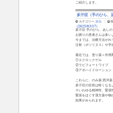
ご紹介します。
多汗症（手のひら、
カテゴリー:
総合
(2025/03/17)
多汗症:手のひら、あし
お困りの患者さんは多い
今までは、治療方法がれ
注射（ボツリヌス）や手
最近では、塗り薬＝外用
①エクロックゲル
②ラピフォートワイプ
③アポハイドローション
これらに、のみ薬:西洋
多汗症の症状は軽くなる
※いわゆる精神性、緊張
緊張をほぐす漢方薬や物
効果がみられます。