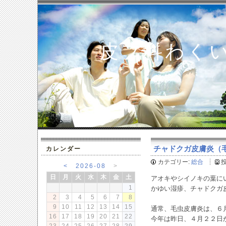
皮フ科わく
チャドクガ皮膚炎（毛虫
カレンダー
カテゴリー:
総合
<
2026-08
>
日
月
火
水
木
金
土
アオキやシイノキの葉に
1
かゆい湿疹、チャドクガ
2
3
4
5
6
7
8
9
10
11
12
13
14
15
通常、毛虫皮膚炎は、６
16
17
18
19
20
21
22
今年は昨日、４月２２日