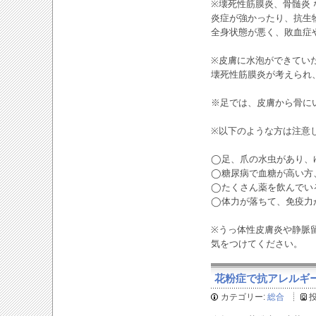
※壊死性筋膜炎、骨髄炎
炎症が強かったり、抗生
全身状態が悪く、敗血症
※皮膚に水泡ができてい
壊死性筋膜炎が考えられ
※足では、皮膚から骨に
※以下のような方は注意
◯足、爪の水虫があり、
◯糖尿病で血糖が高い方
◯たくさん薬を飲んでい
◯体力が落ちて、免疫力
※うっ体性皮膚炎や静脈
気をつけてください。
花粉症で抗アレルギー剤
カテゴリー:
総合