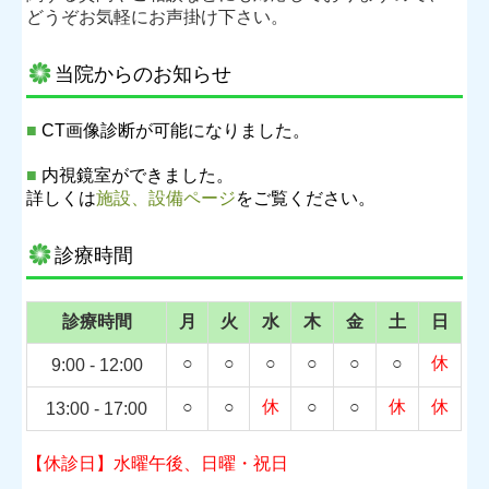
どうぞお気軽にお声掛け下さい。
当院からのお知らせ
■
CT画像診断が可能になりました。
■
内視鏡室ができました。
詳しくは
施設、設備ページ
をご覧ください。
診療時間
診療時間
月
火
水
木
金
土
日
○
○
○
○
○
○
休
9:00
-
12:00
○
○
休
○
○
休
休
13:00
- 17
:00
【休診日】水曜午後、日曜・祝日