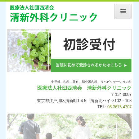
ホーム
当院について
診療案内
初診の方へ
施設、設備など
小児科、内科、外科、消化器内科、リハビリテーション科
医療法人社団西清会 清新外科クリニック
地図、交通案内
〒134-0087
東京都江戸川区清新町1-4-5 清新北ハイツ102・103
個人情報保護方針
TEL:
03-3675-4707