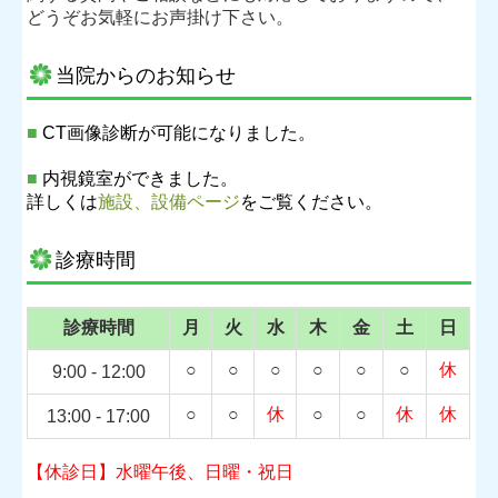
どうぞお気軽にお声掛け下さい。
当院からのお知らせ
■
CT画像診断が可能になりました。
■
内視鏡室ができました。
詳しくは
施設、設備ページ
をご覧ください。
診療時間
診療時間
月
火
水
木
金
土
日
○
○
○
○
○
○
休
9:00
-
12:00
○
○
休
○
○
休
休
13:00
- 17
:00
【休診日】水曜午後、日曜・祝日