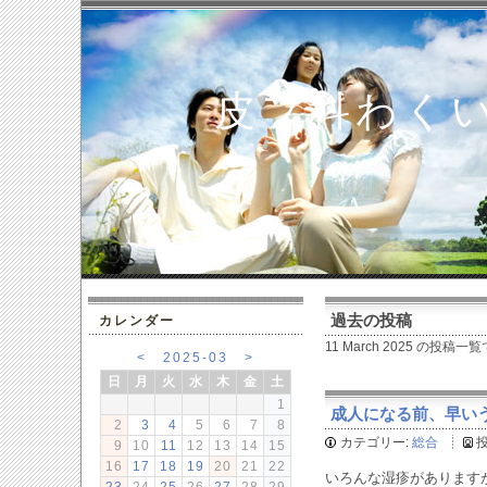
皮フ科わく
過去の投稿
カレンダー
11 March 2025 の投稿一
<
2025-03
>
日
月
火
水
木
金
土
1
成人になる前、早いうちに
2
3
4
5
6
7
8
カテゴリー:
総合
9
10
11
12
13
14
15
16
17
18
19
20
21
22
いろんな湿疹があります