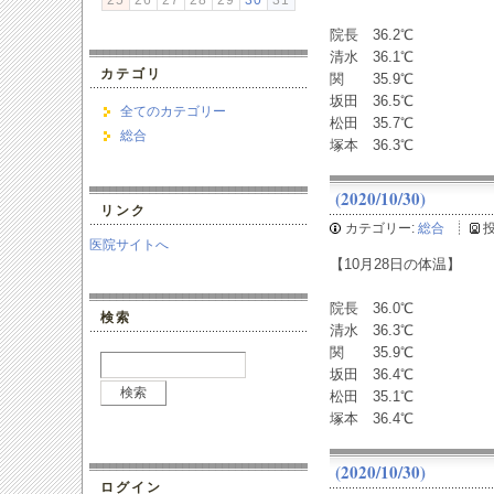
25
26
27
28
29
30
31
院長 36.2℃
清水 36.1℃
カテゴリ
関 35.9℃
坂田 36.5℃
全てのカテゴリー
松田 35.7℃
総合
塚本 36.3℃
(2020/10/30)
リンク
カテゴリー:
総合
医院サイトへ
【10月28日の体温】
院長 36.0℃
検索
清水 36.3℃
関 35.9℃
坂田 36.4℃
松田 35.1℃
塚本 36.4℃
(2020/10/30)
ログイン