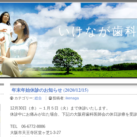
いけなが歯科 
年末年始休診のお知らせ (2020/12/15)
カテゴリー:
総合
投稿者:
ikenaga
12月30日（水）～１月５日（火）まで休診いたします。
休診中にお痛みが出た場合、下記の大阪府歯科医師会の休日診療を受
TEL 06-6772-8886
大阪市天王寺区堂ヶ芝1-3-27