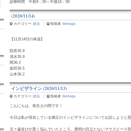
診療時間 午前9：30～午後16：00
(2020/11/14)
カテゴリー:
総合
投稿者:
ikenaga
【11月14日の体温】
院長35.9
清水35.9
関36.2
坂田36.5
山本36.2
インビザライン (2020/11/13)
カテゴリー:
総合
投稿者:
ikenaga
こんにちは、衛生士の関です！
今日は私が現在している矯正のインビザラインについてお話しようと
元々歯並びが悪く悩んでいたところ、透明の目立たないマウスピース