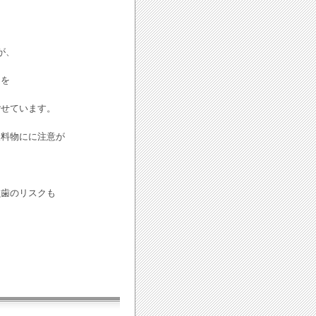
が、
スを
ごせています。
飲料物にに注意が
虫歯のリスクも