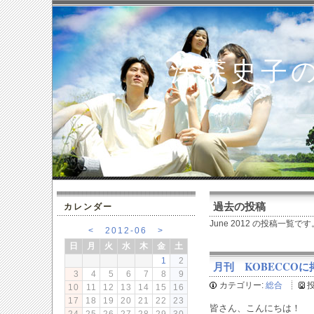
深森史子
過去の投稿
カレンダー
June 2012 の投稿一覧です
<
2012-06
>
日
月
火
水
木
金
土
1
2
月刊 KOBECCOに掲載
3
4
5
6
7
8
9
カテゴリー:
総合
10
11
12
13
14
15
16
17
18
19
20
21
22
23
皆さん、こんにちは！