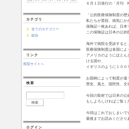
24
25
26
27
28
29
30
６月１日発行の「月刊 K
「公的医療保険制度の歴
カテゴリ
私たちが普段、病気にか
保険証一枚あれば、日本
全てのカテゴリー
この保険証は日本の公的
総合
海外で病院を受診すると
医療保険制度は各国によ
リンク
アメリカのようにほとん
ける国や、
医院サイトへ
イギリスのように１００
お国柄によって制度が違
検索
歴史、風土、国民性、文
今回の取材では日本の公
もしよろしければご覧く
今回はこれでおしまいで
最後までお読みくださり
ログイン