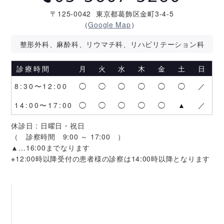
〒125-0042
東京都葛飾区金町3-4-5
（
Google Map
）
整形外科、麻酔科、リウマチ科、リハビリテーション科
診療時間
月
火
水
木
金
土
日
8:30〜12:00
◯
◯
◯
◯
◯
◯
／
14:00〜17:00
◯
◯
◯
◯
◯
▲
／
休診日 : 日曜日・祝日
（ 診察時間 9:00 ～ 17:00 ）
▲…16:00までなります
※12:00時以降受付の患者様の診察は14:00時以降となります