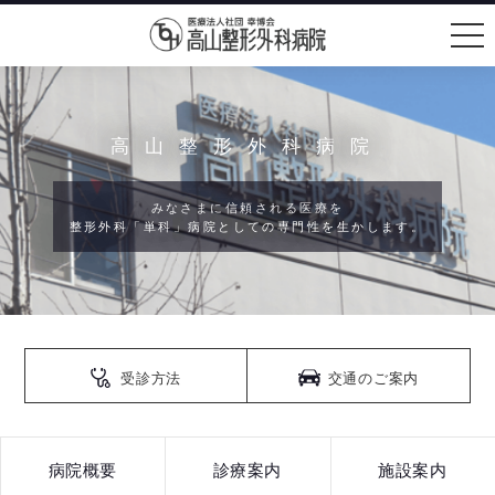
メニュ
ー
高山整形外科病院
みなさまに信頼される医療を
整形外科「単科」病院としての専門性を生かします。
受診方法
交通のご案内
病院概要
診療案内
施設案内