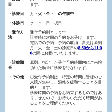
目
ます。
・診療日
月・火・金・土の午前中
・休診日
水・木・日・祝日
・受付方
受付予約制とします
法
診察時に次回の予約をお受けします。
電話での予約、予約の取消、変更は原則
月・火・金・土の診療日の
8:50から11:0
0
の間に
お受けいたします。
・診療順
原則、指定した受付予約時間内にご来院
番
頂いた順番に診療を行ないます。
・その他
①受付予約制は、特定の時間に皆様のご
来院が集中し、混雑を緩和することを目
的とします。
診療時間の予約をお約束するものではあ
りませんので、お待ちいただく時間があ
ることをご理解ください。