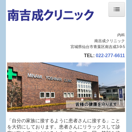
ホーム
当院について
内科
南吉成クリニック
診療案内
宮城県仙台市青葉区南吉成3-9-5
TEL:
022-277-6611
地図、交通案内
お知らせ
個人情報保護方針
「自分の家族に接するように患者さんに接する」こと
を大切にしております。患者さんにリラックスして診