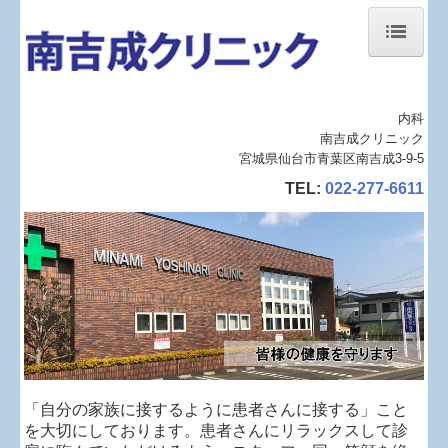
ホーム
当院について
内科
南吉成クリニック
診療案内
宮城県仙台市青葉区南吉成3-9-5
TEL:
022-277-6611
地図、交通案内
お知らせ
個人情報保護方針
「自分の家族に接するように患者さんに接する」こと
を大切にしております。患者さんにリラックスして診