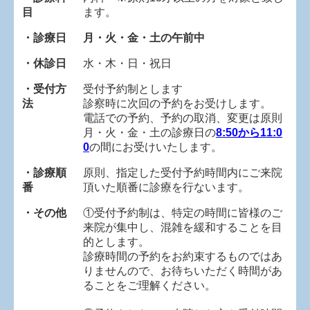
目
ます。
・診療日
月・火・金・土の午前中
・休診日
水・木・日・祝日
・受付方
受付予約制とします
法
診察時に次回の予約をお受けします。
電話での予約、予約の取消、変更は原則
月・火・金・土の診療日の
8:50から11:0
0
の間に
お受けいたします。
・診療順
原則、指定した受付予約時間内にご来院
番
頂いた順番に診療を行ないます。
・その他
①受付予約制は、特定の時間に皆様のご
来院が集中し、混雑を緩和することを目
的とします。
診療時間の予約をお約束するものではあ
りませんので、お待ちいただく時間があ
ることをご理解ください。