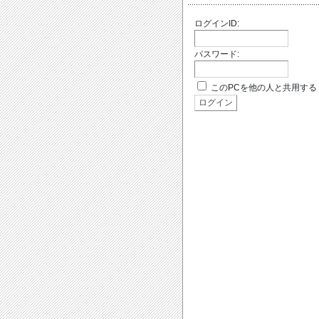
ログインID:
パスワード:
このPCを他の人と共用する