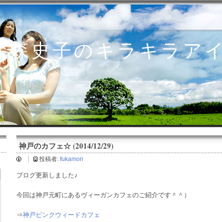
深森史子のキラキラア
神戸のカフェ☆ (2014/12/29)
投稿者:
fukamori
ブログ更新しました♪
今回は神戸元町にあるヴィーガンカフェのご紹介です＾＾）
⇒
神戸ピンクウィードカフェ