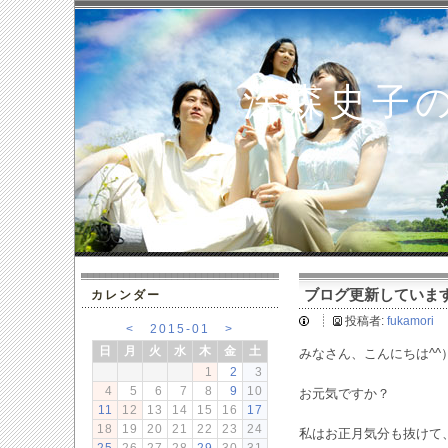
深森史子
ブログ更新しています☆ (
カレンダー
投稿者:
fukamori
<
2015-01
>
日
月
火
水
木
金
土
みなさん、こんにちは^^
1
2
3
4
5
6
7
8
9
10
お元気ですか？
11
12
13
14
15
16
17
18
19
20
21
22
23
24
私はお正月気分も抜けて